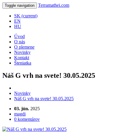
Terramathei.
com
Toggle navigation
SK
(current)
EN
HU
Úvod
O nás
O plemene
Novinky
Kontakt
Šteniatka
Náš G vrh na svete! 30.05.2025
Novinky
Náš G vrh na svete! 30.05.2025
03. jún.
2025
magdi
0 komentárov