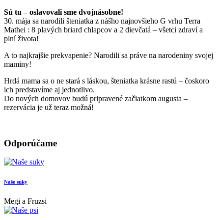
Sú tu – oslavovali sme dvojnásobne!
30. mája sa narodili šteniatka z nášho najnovšieho G vrhu Terra
Mathei : 8 plavých briard chlapcov a 2 dievčatá – všetci zdraví a
plní života!
A to najkrajšie prekvapenie? Narodili sa práve na narodeniny svojej
maminy!
Hrdá mama sa o ne stará s láskou, šteniatka krásne rastú – čoskoro
ich predstavíme aj jednotlivo.
Do nových domovov budú pripravené začiatkom augusta –
rezervácia je už teraz možná!
Odporúčame
Naše suky
Megi a Fruzsi